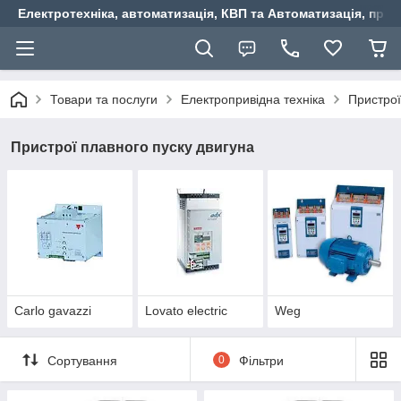
Електротехніка, автоматизація, КВП та Автоматизація, прив
Товари та послуги
Електропривідна техніка
Пристрої
Пристрої плавного пуску двигуна
Carlo gavazzi
Lovato electric
Weg
Сортування
0
Фільтри