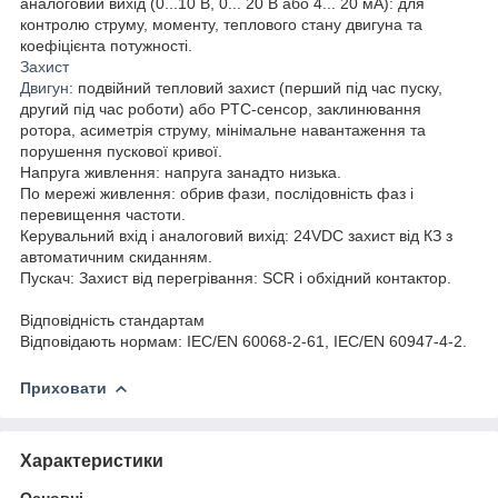
аналоговий вихід (0...10 В, 0... 20 В або 4... 20 мА): для
контролю струму, моменту, теплового стану двигуна та
коефіцієнта потужності.
Захист
Двигун
: подвійний тепловий захист (перший під час пуску,
другий під час роботи) або PTC-сенсор, заклинювання
ротора, асиметрія струму, мінімальне навантаження та
порушення пускової кривої.
Напруга живлення: напруга занадто низька.
По мережі живлення: обрив фази, послідовність фаз і
перевищення частоти.
Керувальний вхід і аналоговий вихід: 24VDC захист від КЗ з
автоматичним скиданням.
Пускач: Захист від перегрівання: SCR і обхідний контактор.
Відповідність стандартам
Відповідають нормам: IEC/EN 60068-2-61, IEC/EN 60947-4-2.
Приховати
Характеристики
Основні