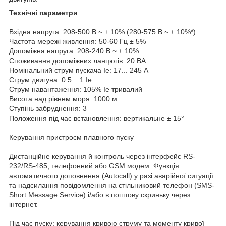
Технічні параметри
Вхідна напруга: 208-500 В ~ ± 10% (280-575 В ~ ± 10%*)
Частота мережі живлення: 50-60 Гц ± 5%
Допоміжна напруга: 208-240 В ~ ± 10%
Споживання допоміжних ланцюгів: 20 ВА
Номінальний струм пускача Ie: 17... 245 А
Струм двигуна: 0.5... 1 Ie
Струм навантаження: 105% Ie тривалий
Висота над рівнем моря: 1000 м
Ступінь забруднення: 3
Положення під час встановлення: вертикальне ± 15°
Керування пристроєм плавного пуску
Дистанційне керування й контроль через інтерфейс RS-
232/RS-485, телефонний або GSM модем. Функція
автоматичного доповнення (Autocall) у разі аварійної ситуації
та надсилання повідомлення на стільниковий телефон (SMS-
Short Message Service) і/або в поштову скриньку через
інтернет.
Під час пуску: керування кривою струму та моменту кривої