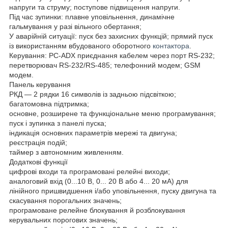
напруги та струму; поступове підвищення напруги.
Під час зупинки: плавне уповільнення, динамічне
гальмування у разі вільного обертання;
У аварійній ситуації: пуск без захисних функцій; прямий пуск
із використанням вбудованого оборотного
контактора
.
Керування: PC-ADX приєднання кабелем через порт RS-232;
перетворювач RS-232/RS-485; телефонний модем; GSM
модем.
Панель керування
РКД — 2 рядки 16 символів із задньою підсвіткою;
багатомовна підтримка;
основне, розширене та функціональне меню програмування;
пуск і зупинка з панелі пуска;
індикація основних параметрів мережі та двигуна;
реєстрація подій;
таймер з автономним живленням.
Додаткові функції
цифрові входи та програмовані релейні виходи;
аналоговий вхід (0...10 В, 0... 20 В або 4... 20 мА) для
лінійного пришвидшення і/або уповільнення, пуску двигуна та
скасування порогальних значень;
програмоване релейне блокування й розблокування
керувальних порогових значень;