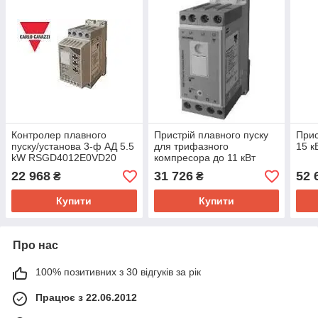
Контролер плавного
Пристрій плавного пуску
Прис
пуску/установа 3-ф АД 5.5
для трифазного
15 к
kW RSGD4012E0VD20
компресора до 11 кВт
RSBT4025EV61
22 968
31 726
52 
₴
₴
Купити
Купити
Про нас
100% позитивних з 30 відгуків за рік
Працює з 22.06.2012