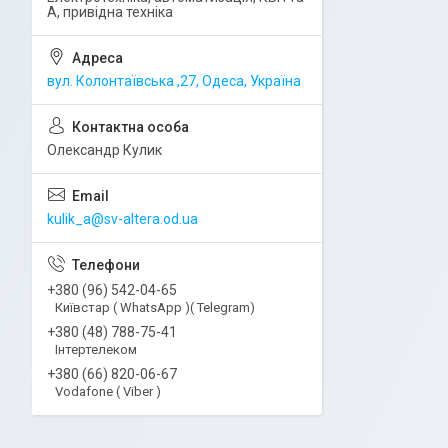
А, привідна техніка
вул. Колонтаївська ,27, Одеса, Україна
Олександр Кулик
kulik_a@sv-altera.od.ua
+380 (96) 542-04-65
Київстар ( WhatsApp )( Telegram)
+380 (48) 788-75-41
Інтертелеком
+380 (66) 820-06-67
Vodafone ( Viber )