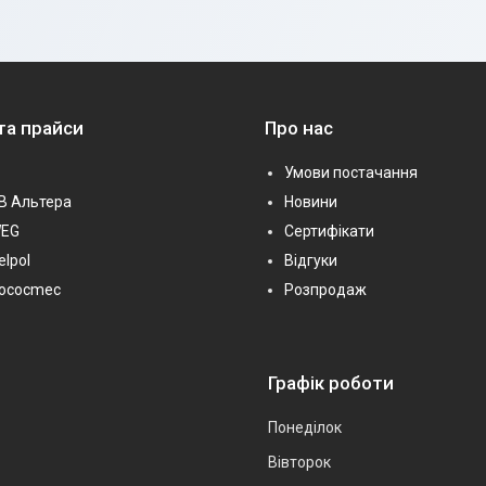
та прайси
Про нас
Умови постачання
В Альтера
Новини
WEG
Сертифікати
elpol
Відгуки
Sococmec
Розпродаж
Графік роботи
Понеділок
Вівторок