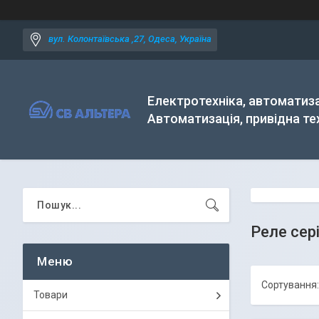
вул. Колонтаївська ,27, Одеса, Україна
Електротехніка, автоматиза
Автоматизація, привідна те
Реле сер
Товари