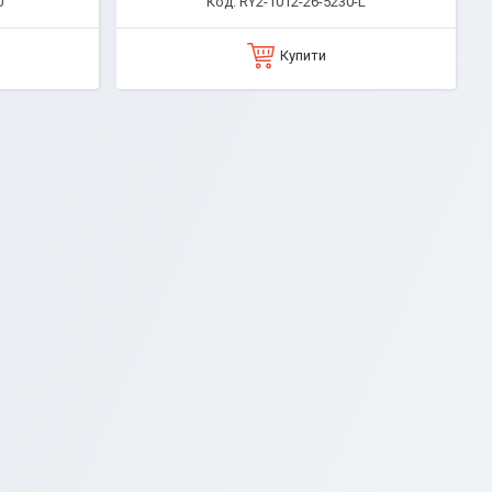
0
RY2-1012-26-5230-L
Купити