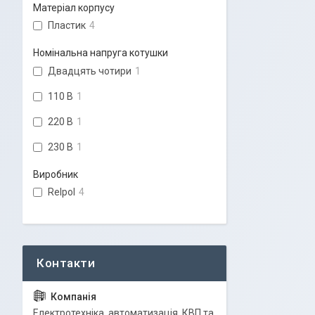
Матеріал корпусу
Пластик
4
Номінальна напруга котушки
Двадцять чотири
1
110 В
1
220 В
1
230 В
1
Виробник
Relpol
4
Електротехніка, автоматизація, КВП та