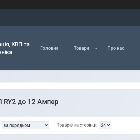
ція, КВП та
Головна
Товари
Про нас
хніка
ії RY2 до 12 Ампер