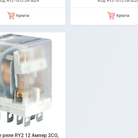
RY2-1012-26-5024
RY2-1012-26-522
Купити
Купити
 реле RY2 12 Ампер 2CO,