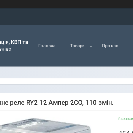
ція, КВП та
Головна
Товари
Про нас
хніка
не реле RY2 12 Ампер 2CO, 110 змін.
В наявн