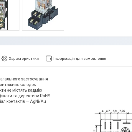
Характеристики
Інформація для замовлення
загального застосування
онтажних колодок
кти не містять кадмію
фікати та директиви RoHS
іал контактів — AgNi/Au