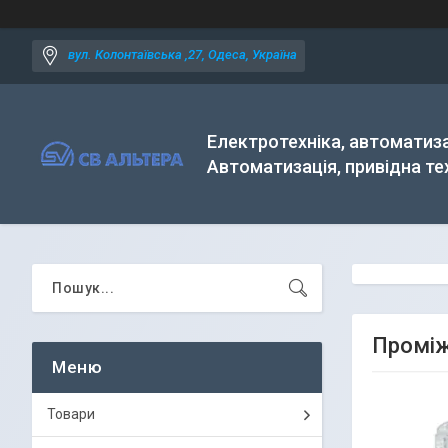
вул. Колонтаївська ,27, Одеса, Україна
Електротехніка, автоматиза
Автоматизація, привідна те
Проміж
Товари