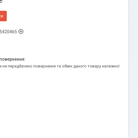
₴
ти
5420465