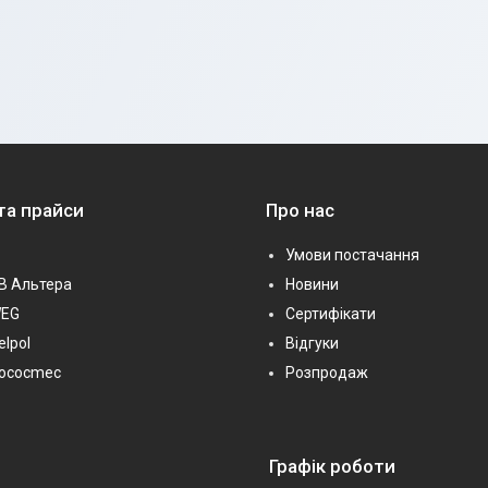
та прайси
Про нас
Умови постачання
В Альтера
Новини
WEG
Сертифікати
elpol
Відгуки
Sococmec
Розпродаж
Графік роботи