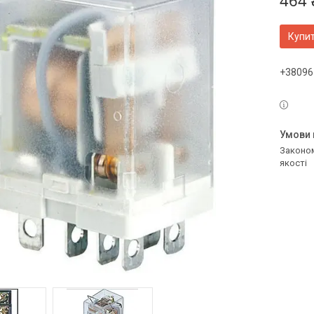
464 
Купи
+38096
Законом не передбачено повернення та обмін даного товару належної
якості