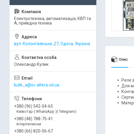
Електротехніка, автоматизація, КВП та
А, привідна техніка
вул. Колонтаївська ,27, Одеса, Україна
Опис
Олександр Кулик
Реле 
kulik_a@sv-altera.od.ua
Для м
Конта
Серти
Матер
+380 (96) 542-04-65
Київстар ( WhatsApp )( Telegram)
+380 (48) 788-75-41
Інтертелеком
+380 (66) 820-06-67