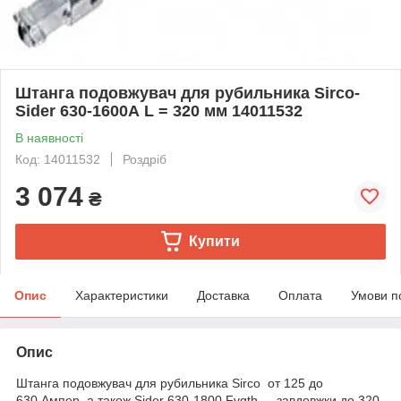
Штанга подовжувач для рубильника Sirco-
Sider 630-1600А L = 320 мм 14011532
В наявності
Код: 14011532
Роздріб
3 074
₴
Купити
Опис
Характеристики
Доставка
Оплата
Умови п
Опис
Штанга подовжувач для рубильника Sirco от 125 до
630 Ампер, а також Sider 630-1800 Fvgth - завдовжки до 320