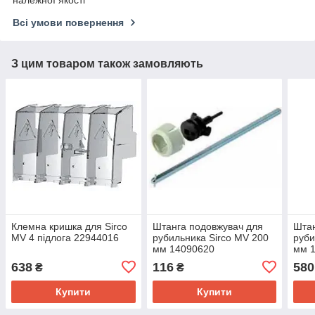
належної якості
Всі умови повернення
З цим товаром також замовляють
Клемна кришка для Sirco
Штанга подовжувач для
Штан
MV 4 підлога 22944016
рубильника Sirco MV 200
руби
мм 14090620
мм 
638
116
580
₴
₴
Купити
Купити