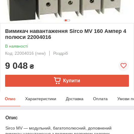
Вимикач навантаження Sirco MV 160 Ампер 4
полюси 22004016
В наявності
Код: 22004016 (new)
Роздріб
9 048
₴
Купити
Опис
Характеристики
Доставка
Оплата
Умови п
Опис
Sirco MV — модульний, багатополюсний, доповнений
вимикач навантаження з видимим розривом силових