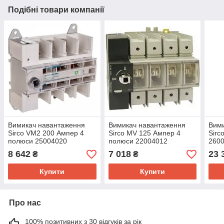
Подібні товари компанії
Вимикач навантаження
Вимикач навантаження
Вим
Sirco VM2 200 Ампер 4
Sirco MV 125 Ампер 4
Sirc
полюси 25004020
полюси 22004012
260
8 642
7 018
23 
₴
₴
Купити
Купити
Про нас
100% позитивних з 30 відгуків за рік