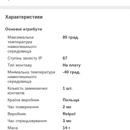
Характеристики
Основні атрибути
Максимальна
85 град.
температура
навколишнього
середовища
Ступінь захисту IP
67
Тип монтажу
На плату
Мінімальна температура
-40 град.
навколишнього
середовища
Кількість замикаючих
1 шт.
контактів
Країна виробник
Польща
Час повернення
2 мс
Виробник
Relpol
Час спрацьовування
3 мс
Маса
14 г