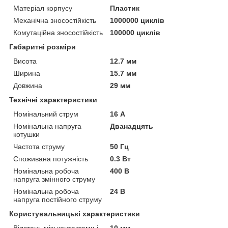
Матеріал корпусу
Пластик
Механічна зносостійкість
1000000 циклів
Комутаційна зносостійкість
100000 циклів
Габаритні розміри
Висота
12.7 мм
Ширина
15.7 мм
Довжина
29 мм
Технічні характеристики
Номінальний струм
16 А
Номінальна напруга
Дванадцять
котушки
Частота струму
50 Гц
Споживана потужність
0.3 Вт
Номінальна робоча
400 В
напруга змінного струму
Номінальна робоча
24 В
напруга постійного струму
Користувальницькі характеристики
Відстань між контактами і
10 мм