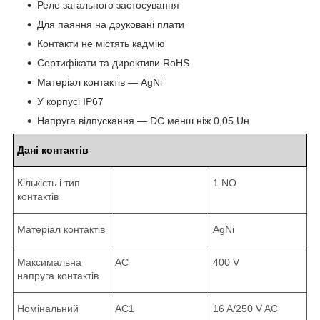
Реле загального застосування
Для паяння на друковані плати
Контакти не містять кадмію
Сертифікати та директиви RoHS
Матеріал контактів — AgNi
У корпусі IP67
Напруга відпускання — DC менш ніж 0,05 Uн
Дані контактів
Кількість і тип
1 NO
контактів
Матеріал контактів
AgNi
Максимальна
AC
400 V
напруга контактів
Номінальний
AC1
16 A/250 V AC