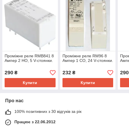
Проміжне реле RMB841 8
Проміжне реле RM96 8
Про
Ампер 2 НО, 5 V-стоянки.
Ампер 1 СО, 24 V-стоянки.
Ампе
290
232
290
₴
₴
Купити
Купити
Про нас
100% позитивних з 30 відгуків за рік
Працює з 22.06.2012