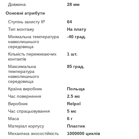
Довжина
28 мм
Основні атрибути
Ступінь захисту IP
64
Тип монтажу
На плату
Мінімальна температура
-40 град.
навколишнього
середовища
Кількість перемикаючих
1 шт.
контактів
Максимальна
85 град.
температура
навколишнього
середовища
Країна виробник
Польща
Час повернення
2.5 мс
Виробник
Relpol
Час спрацьовування
5 мс
Маса
6 г
Матеріал корпусу
Пластик
Механічна зносостійкість
1000000 циклів