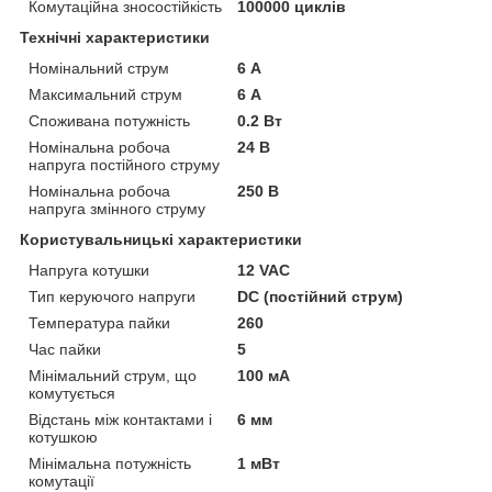
Комутаційна зносостійкість
100000 циклів
Технічні характеристики
Номінальний струм
6 А
Максимальний струм
6 А
Споживана потужність
0.2 Вт
Номінальна робоча
24 В
напруга постійного струму
Номінальна робоча
250 В
напруга змінного струму
Користувальницькі характеристики
Напруга котушки
12 VAC
Тип керуючого напруги
DC (постійний струм)
Температура пайки
260
Час пайки
5
Мінімальний струм, що
100 мА
комутується
Відстань між контактами і
6 мм
котушкою
Мінімальна потужність
1 мВт
комутації