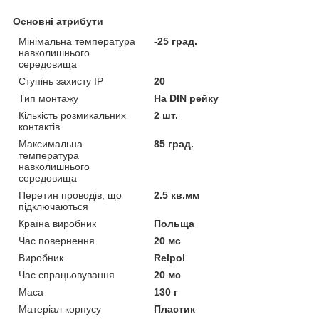
Основні атрибути
Мінімальна температура
-25 град.
навколишнього
середовища
Ступінь захисту IP
20
Тип монтажу
На DIN рейку
Кількість розмикальних
2 шт.
контактів
Максимальна
85 град.
температура
навколишнього
середовища
Перетин проводів, що
2.5 кв.мм
підключаються
Країна виробник
Польща
Час повернення
20 мс
Виробник
Relpol
Час спрацьовування
20 мс
Маса
130 г
Матеріал корпусу
Пластик