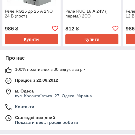
Реле RG25 до 25 А 2NO
Реле RUC 16 А 24V (
Реле
24 В (пост.)
перем.) 2CO
12 В
986
812
986
₴
₴
Купити
Купити
Про нас
100% позитивних з 30 відгуків за рік
Працює з 22.06.2012
м. Одеса
вул. Колонтаївська ,27, Одеса, Україна
Контакти
Сьогодні вихідний
Показати весь графік роботи