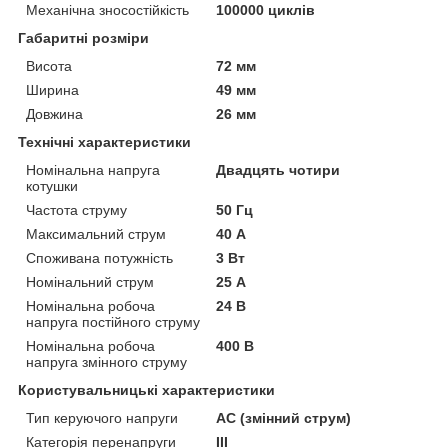
Механічна зносостійкість
100000 циклів
Габаритні розміри
Висота
72 мм
Ширина
49 мм
Довжина
26 мм
Технічні характеристики
Номінальна напруга
Двадцять чотири
котушки
Частота струму
50 Гц
Максимальний струм
40 А
Споживана потужність
3 Вт
Номінальний струм
25 А
Номінальна робоча
24 В
напруга постійного струму
Номінальна робоча
400 В
напруга змінного струму
Користувальницькі характеристики
Тип керуючого напруги
AC (змінний струм)
Категорія перенапруги
III