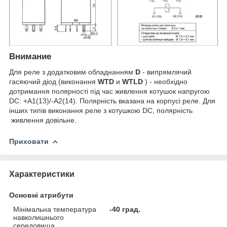
Внимание
Для реле з додатковим обладнанням
D
- випрямлячий
гасяючий діод (виконання
WTD
и
WTLD
) - необхідно
дотримання полярності під час живлення котушок напругою
DC: +А1(13)/-А2(14). Полярність вказана на корпусі реле. Для
інших типів виконання реле з котушкою DC, полярність
живлення довільне.
Приховати
Характеристики
Основні атрибути
Мінімальна температура
-40 град.
навколишнього
середовища