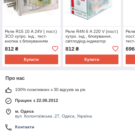
Реле R15 10 А 24V ( пост.)
Реле R4N 6 А 220 V (пост.)
Реле
3CO хутро. інд., тест-
хутро. інд., блокування,
пост
кнопка з блокуванням
світлодіод-індикатор
тест
812
812
696
₴
₴
Купити
Купити
Про нас
100% позитивних з 30 відгуків за рік
Працює з 22.06.2012
м. Одеса
вул. Колонтаївська ,27, Одеса, Україна
Контакти