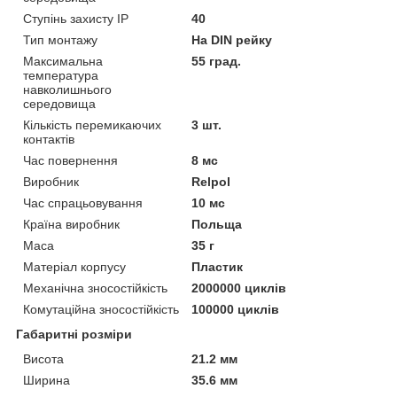
Ступінь захисту IP
40
Тип монтажу
На DIN рейку
Максимальна
55 град.
температура
навколишнього
середовища
Кількість перемикаючих
3 шт.
контактів
Час повернення
8 мс
Виробник
Relpol
Час спрацьовування
10 мс
Країна виробник
Польща
Маса
35 г
Матеріал корпусу
Пластик
Механічна зносостійкість
2000000 циклів
Комутаційна зносостійкість
100000 циклів
Габаритні розміри
Висота
21.2 мм
Ширина
35.6 мм