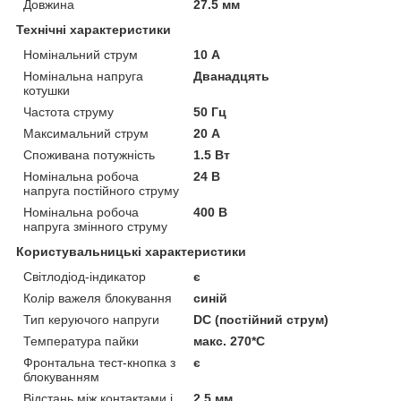
Довжина
27.5 мм
Технічні характеристики
Номінальний струм
10 А
Номінальна напруга
Дванадцять
котушки
Частота струму
50 Гц
Максимальний струм
20 А
Споживана потужність
1.5 Вт
Номінальна робоча
24 В
напруга постійного струму
Номінальна робоча
400 В
напруга змінного струму
Користувальницькі характеристики
Світлодіод-індикатор
є
Колір важеля блокування
синій
Тип керуючого напруги
DC (постійний струм)
Температура пайки
макс. 270*С
Фронтальна тест-кнопка з
є
блокуванням
Відстань між контактами і
2.5 мм