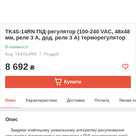
TK4S-14RN ПІД-регулятор (100-240 VAC, 48x48
мм, реле 3 А, дод. реле 3 А) терморегулятор
В наявності
Код: TK4S14RN
Роздріб
8 692
₴
Купити
Опис
Характеристики
Доставка
Оплата
Умови п
Опис
Завдяки новітньому унікальному алгоритму регулювання
стандартні температурні контролери з ПІД-регулятором серії