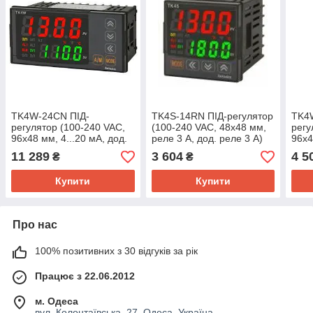
TK4W-24СN ПІД-
TK4S-14RN ПІД-регулятор
TK4
регулятор (100-240 VAC,
(100-240 VAC, 48x48 мм,
регу
96x48 мм, 4...20 мА, дод.
реле 3 А, дод. реле 3 А)
96x4
реле 3 А 1+2 сигн.)
терморегулятор
реле
11 289
3 604
4 5
₴
₴
терморегулятор
Купити
Купити
Про нас
100% позитивних з 30 відгуків за рік
Працює з 22.06.2012
м. Одеса
вул. Колонтаївська ,27, Одеса, Україна