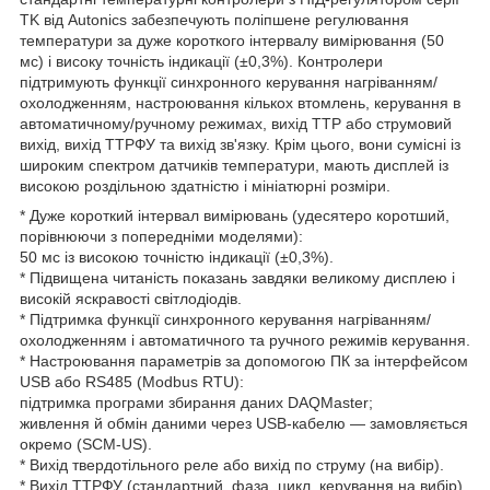
TK від Autonics забезпечують поліпшене регулювання
температури за дуже короткого інтервалу вимірювання (50
мс) і високу точність індикації (±0,3%). Контролери
підтримують функції синхронного керування нагріванням/
охолодженням, настроювання кількох втомлень, керування в
автоматичному/ручному режимах, вихід ТТР або струмовий
вихід, вихід ТТРФУ та вихід зв'язку. Крім цього, вони сумісні із
широким спектром датчиків температури, мають дисплей із
високою роздільною здатністю і мініатюрні розміри.
* Дуже короткий інтервал вимірювань (удесятеро коротший,
порівнюючи з попередніми моделями):
50 мс із високою точністю індикації (±0,3%).
* Підвищена читаність показань завдяки великому дисплею і
високій яскравості світлодіодів.
* Підтримка функції синхронного керування нагріванням/
охолодженням і автоматичного та ручного режимів керування.
* Настроювання параметрів за допомогою ПК за інтерфейсом
USB або RS485 (Modbus RTU):
підтримка програми збирання даних DAQMaster;
живлення й обмін даними через USB-кабелю — замовляється
окремо (SCM-US).
* Вихід твердотільного реле або вихід по струму (на вибір).
* Вихід ТТРФУ (стандартний, фаза, цикл, керування на вибір).