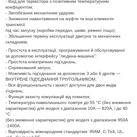
- Вхід для термістора з позитивним температурним
коефіцієнтом;
- Запобігання механічним ударам;
- Зниження навантаження на муфти та інші елементи
трансмісії
під час запуску (коробки передач, шківи, ремені тощо);
- Збільшення терміну експлуатації двигуна та механічних
складників;
- Простота в експлуатації, програмування й обслуговуванні
за допомогою інтерфейсу "людина-машина";
- Простота електричних під'єднань;
- Спрямований запуск;
- Можливість під'єднання за допомогою 3 або 6 дротів —
ВНУТРЕНЕ ПІД'ЄДНАННЯ ТРІУГОЛЬНИКОМ;
- Вся функціональність і захист доступні для двох видів
з'єднань;
- Функція захисту комунікацій від помилок;
- Температура навколишнього повітря до 55 °C (без зниження
характеристик) для моделі з діапазоном 10A — 820A, і до 40
°C
(без зниження характеристик) для моделі з діапазоном 950A
-1400A.
- Відповідність міжнародним стандартам: IRAM, C-Tick, UL,