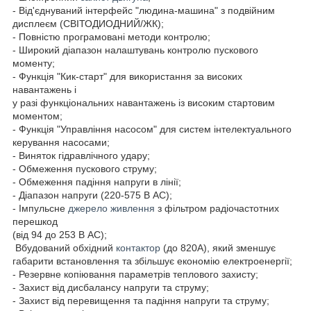
- Від'єднуваний інтерфейс "людина-машина" з подвійним
дисплеєм (СВІТОДИОДНИЙ/ЖК);
- Повністю програмовані методи контролю;
- Широкий діапазон налаштувань контролю пускового
моменту;
- Функція "Кик-старт" для використання за високих
навантажень і
у разі функціональних навантажень із високим стартовим
моментом;
- Функція "Управління насосом" для систем інтелектуального
керування насосами;
- Виняток гідравлічного удару;
- Обмеження пускового струму;
- Обмеження падіння напруги в лінії;
- Діапазон напруги (220-575 В AC);
- Імпульсне
джерело живлення
з фільтром радіочастотних
перешкод
(від 94 до 253 В AC);
Вбудований обхідний
контактор
(до 820A), який зменшує
габарити встановлення та збільшує економію електроенергії;
- Резервне копіювання параметрів теплового захисту;
- Захист від дисбалансу напруги та струму;
- Захист від перевищення та падіння напруги та струму;