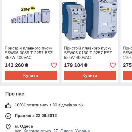
Пристрій плавного пуску
Пристрій плавного пуску
Прис
SSW06 0085 T 2257 ESZ
SSW06 0130 T 2257 ESZ
SSW
45kW 400VAC
55kW 400VAC
110
143 260
179 104
275
₴
₴
Купити
Купити
Про нас
100% позитивних з 30 відгуків за рік
Працює з 22.06.2012
м. Одеса
вул. Колонтаївська ,27, Одеса, Україна