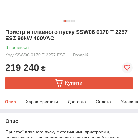
Пристрій плавного пуску SSW06 0170 T 2257
ESZ 90kW 400VAC
В наявності
Код: SSW06 0170 T 2257 ESZ
Роздріб
219 240
₴
Купити
Опис
Характеристики
Доставка
Оплата
Умови п
Опис
Пристрої плавного пуску є статичними пристроями,
призначеними для прискорення, уповільнення й захисту