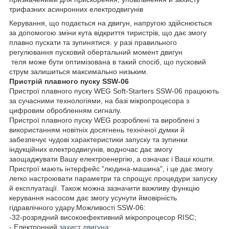
трифазних асинронних електродвигунів
Керування, що подається на двигун, напругою здійснюється
за допомогою зміни кута відкриття тиристрів, що дає змогу
плавно пускати та зупинятися. у разі правильного
регулювання пусковий обертальний момент двигун
теля може бути оптимізована в такий спосіб, що пусковий
струм залишиться максимально низьким.
Пристрій плавного пуску SSW-06
Пристрої плавного пуску WEG Soft-Starters SSW-06 працюють
за сучасними технологіями, на базі мікропроцесора з
цифровим обробленням сигналу.
Пристрої плавного пуску WEG розроблені та вироблені з
використанням новітніх досягнень технічної думки й
забезпечує чудові характеристики запуску та зупинки
індукційних електродвигунів, водночас дає змогу
заощаджувати Вашу електроенергію, а означає і Ваші кошти.
Пристрої мають інтерфейс "людина-машина", і це дає змогу
легко настроювати параметри та спрощує процедури запуску
й експлуатації. Також можна зазначити важливу функцію
керування насосом дає змогу усунути ймовірність
гідравлічного удару.Можливості SSW-06:
-32-розрядний високоефективний мікропроцесор RISC;
- Електронний
захист двигуна
;