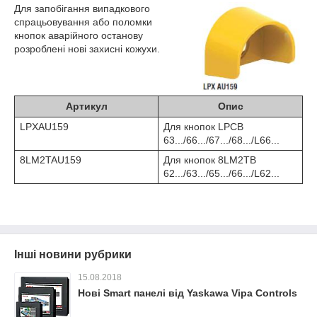
Для запобігання випадкового
спрацьовування або поломки
кнопок аварійного останову
розроблені нові захисні кожухи.
Артикул
Опис
LPXAU159
Для кнопок LPCB
63.../66.../67.../68.../L66...
8LM2TAU159
Для кнопок 8LM2TB
62.../63.../65.../66.../L62...
Інші новини рубрики
15.08.2018
Нові Smart панелі від Yaskawa Vipa Controls