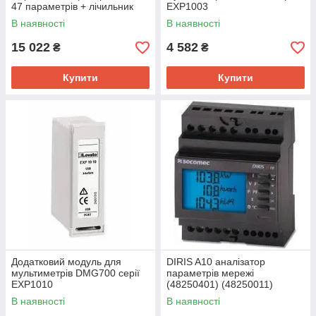
47 параметрів + лічильник
EXP1003
енергії на DIN рейку) DMK 51
В наявності
В наявності
15 022
4 582
₴
₴
Купити
Купити
Додатковий модуль для
DIRIS A10 аналізатор
мультиметрів DMG700 серії
параметрів мережі
EXP1010
(48250401) (48250011)
В наявності
В наявності