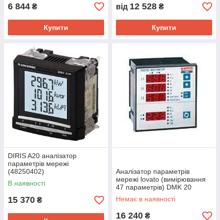
6 844
12 528
₴
від
₴
Купити
Купити
DIRIS A20 аналізатор
параметрів мережі
(48250402)
Аналізатор параметрів
мережі lovato (вимірювання
В наявності
47 параметрів) DMK 20
15 370
Немає в наявності
₴
16 240
₴