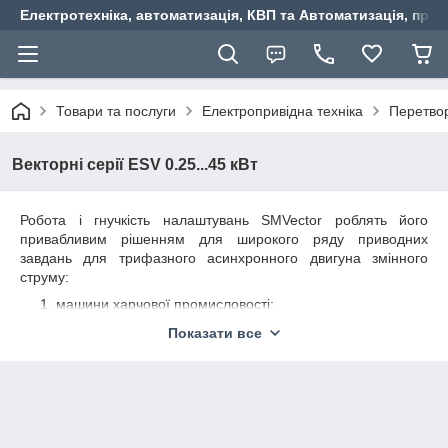
Електротехніка, автоматизація, КВП та Автоматизація, прив
Товари та послуги
Електропривідна техніка
Перетвор
Векторні серії ESV 0.25...45 кВт
Робота і гнучкість налаштувань SMVector роблять його
привабливим рішенням для широкого ряду приводних
завдань для трифазного асинхронного двигуна змінного
струму:
машини харчової промисловості;
пакувальні автомати;
Показати все
конвеєри;
транспортування матеріалів і деталей;
нагрівання, вентиляція та кондиціонування повітря;